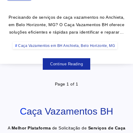
Precisando de serviços de caça vazamentos no Anchieta,
em Belo Horizonte, MG? O Caça Vazamentos BH oferece
soluções eficientes e rápidas para identificar e reparar…
Caça Vazamentos em BH Anchieta, Belo Horizonte, MG
Continue Reading
Page 1 of 1
Caça Vazamentos BH
A
Melhor Plataforma
de Solicitação de
Serviços de Caça